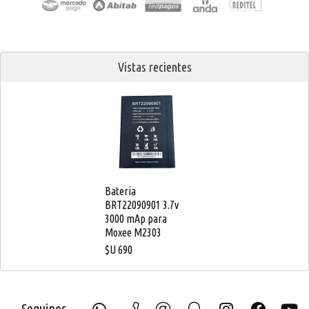
Vistas recientes
Bateria
BRT22090901 3.7v
3000 mAp para
Moxee M2303
$U
690
Seguinos