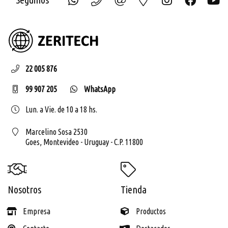
ZERIT
22 005 876
99 907 205
WhatsApp
Lun. a Vie. de 10 a 18 hs.
Marcelino Sosa 2530
Goes,
Montevideo - Uruguay - C.P. 11800
Nosotros
Tienda
Empresa
Productos