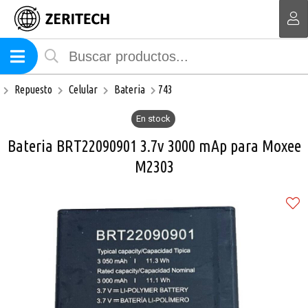
Compartir por email
MI COMPRA
Repuesto
Celular
Bateria
743
En stock
Bateria BRT22090901 3.7v 3000 mAp para Moxee
M2303
Enviar