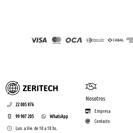
ZERIT
Nosotros
22 005 876
Empresa
99 907 205
WhatsApp
Contacto
Lun. a Vie. de 10 a 18 hs.