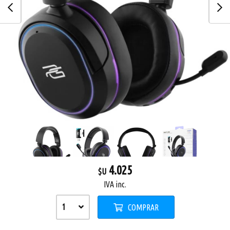
4.025
$U
IVA inc.
1
COMPRAR