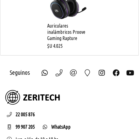
Auriculares
inalámbricos Proove
Gaming Rapture
$U
4.025
Seguinos
ZERIT
22 005 876
99 907 205
WhatsApp