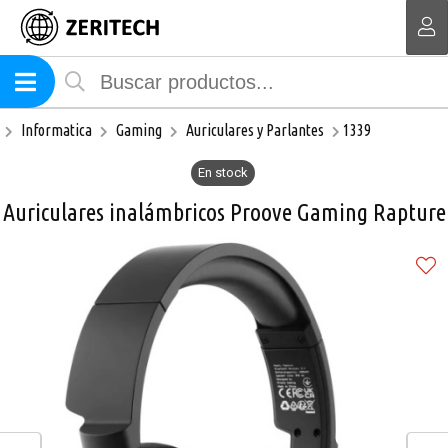
Compartir por email
MI COMPRA
Informatica
Gaming
Auriculares y Parlantes
1339
En stock
Auriculares inalámbricos Proove Gaming Rapture
Enviar