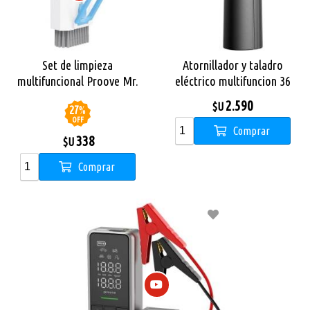
Set de limpieza
Atornillador y taladro
multifuncional Proove Mr.
eléctrico multifuncion 36
Cleaner 8 en 1
piezas Proove Driller 361
2.590
$U
27
%
OFF
Comprar
338
$U
Comprar