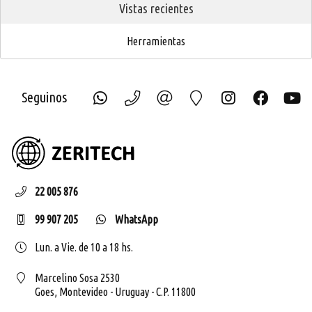
Vistas recientes
Herramientas
Seguinos
ZERIT
22 005 876
99 907 205
WhatsApp
Lun. a Vie. de 10 a 18 hs.
Marcelino Sosa 2530
Goes,
Montevideo - Uruguay - C.P. 11800