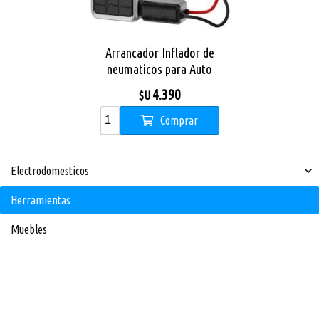
Arrancador Inflador de
neumaticos para Auto
Proove 2en1 Air Jump
4.390
$U
10400mAh
Comprar
Electrodomesticos
Herramientas
Muebles