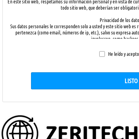
En este sitio web, respetamos su información personal y en vista de cum
todo sitio web, que deberían ser obligatori
Privacidad de los dat
Sus datos personales le corresponden solo a usted y este sitio web es
pertenezca (como email, números de ip, etc.), salvo su expresa auto
involucren, como hackeos 
Responsabilidad de las o
He leído y acepto 
Las publicaciones a modo de artículos (también llamados posts) son res
los visitantes, son responsabilidad de ellos mismos y en caso alguno 
costumbres, éstos serían borrados por el editor 
LISTO
Seguridad de su inform
Este sitio web se hace responsable de velar por su seguridad, por la 
acuerdo con las limitaciones que la actual Internet nos provee, siendo 
parte de crackers o usuarios malintencionados q
Obtención de su i
Todos sus datos personales consignados en este sitio son suministra
información aquí almacenada sólo comprende datos básicos ingresa
similares