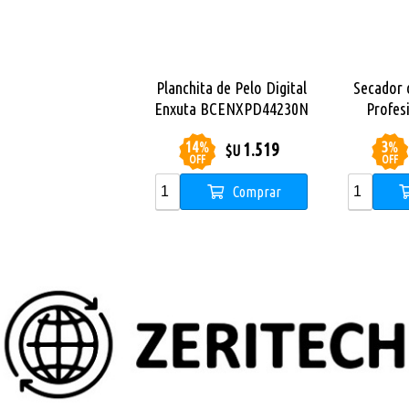
Planchita de Pelo Digital
Secador 
Enxuta BCENXPD44230N
Profes
BCEN
14
%
3
%
1.519
$U
OFF
OFF
Comprar