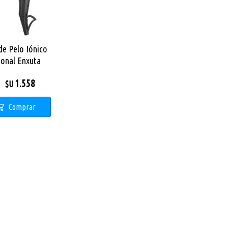
de Pelo Iónico
ional Enxuta
XS452300N
1.558
$U
Comprar