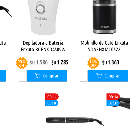
uta
Depiladora a Batería
Molinillo de Café Enxuta
Enxuta BCENXD4509W
SDAENXMC0522
19
%
10
%
1.586
1.285
1.363
$U
$U
$U
OFF
OFF
Comprar
Comprar
Oferta
Oferta
Outlet
Outlet