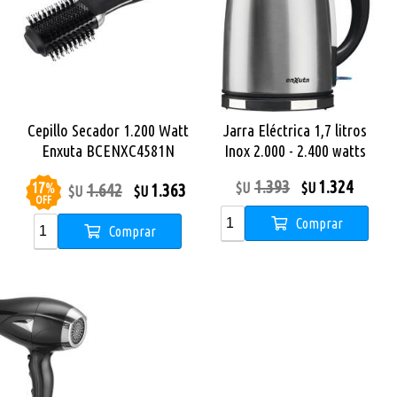
Cepillo Secador 1.200 Watt
Jarra Eléctrica 1,7 litros
Enxuta BCENXC4581N
Inox 2.000 - 2.400 watts
Enxuta SDAENXJ5151
1.393
1.324
17
%
$U
$U
1.642
1.363
$U
$U
OFF
Comprar
Comprar