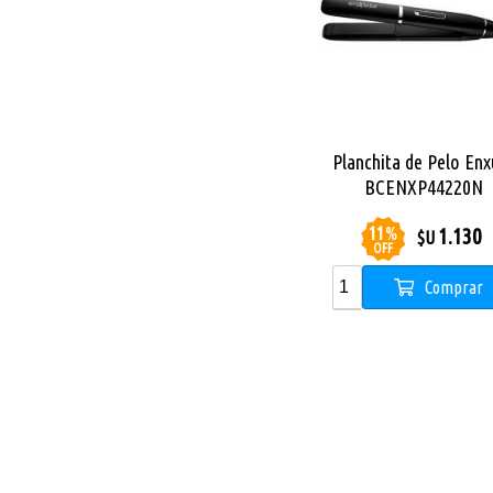
Planchita de Pelo Enx
BCENXP44220N
11
%
1.130
$U
OFF
Comprar