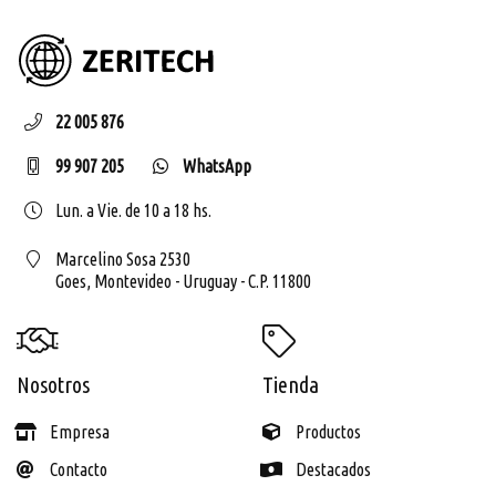
ZERIT
22 005 876
99 907 205
WhatsApp
Lun. a Vie. de 10 a 18 hs.
Marcelino Sosa 2530
Goes,
Montevideo - Uruguay - C.P. 11800
Nosotros
Tienda
Empresa
Productos
Contacto
Destacados