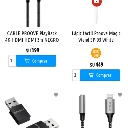
CABLE PROOVE PlayBack
Lápiz táctil Proove Magic
4K HDMI HDMI 3m NEGRO
Wand SP-03 White
399
$U
40
%
OFF
Comprar
449
$U
Comprar