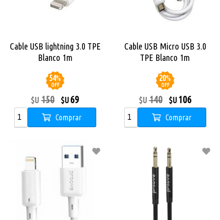
Cable USB lightning 3.0 TPE
Cable USB Micro USB 3.0
Blanco 1m
TPE Blanco 1m
54
%
20
%
OFF
OFF
150
69
140
106
$U
$U
$U
$U
Comprar
Comprar