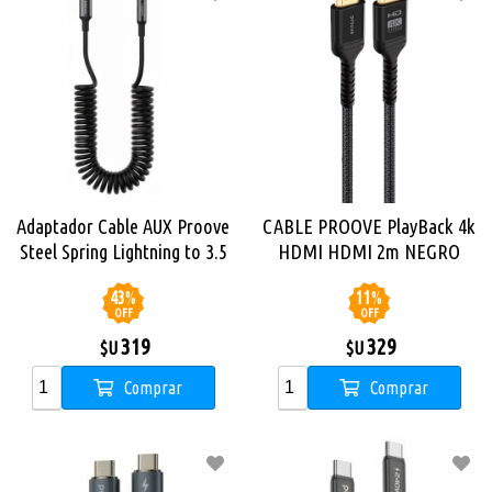
Adaptador Cable AUX Proove
CABLE PROOVE PlayBack 4k
Steel Spring Lightning to 3.5
HDMI HDMI 2m NEGRO
43
%
11
%
OFF
OFF
319
329
$U
$U
Comprar
Comprar