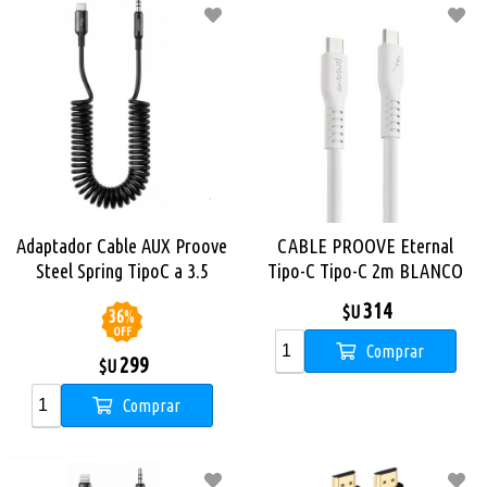
Adaptador Cable AUX Proove
CABLE PROOVE Eternal
Steel Spring TipoC a 3.5
Tipo-C Tipo-C 2m BLANCO
314
$U
36
%
OFF
Comprar
299
$U
Comprar