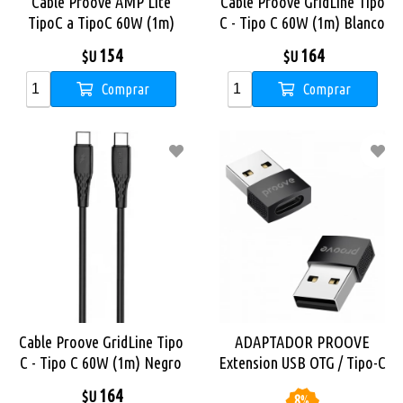
Cable Proove AMP Lite
Cable Proove GridLine Tipo
TipoC a TipoC 60W (1m)
C - Tipo C 60W (1m) Blanco
White
154
164
$U
$U
Comprar
Comprar
Cable Proove GridLine Tipo
ADAPTADOR PROOVE
C - Tipo C 60W (1m) Negro
Extension USB OTG / Tipo-C
a USB
164
$U
8
%