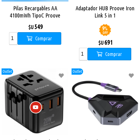
Pilas Recargables AA
Adaptador HUB Proove Iron
4100mWh TipoC Proove
Link 5 in 1
Compact Energy Pro Pack x
549
$U
9
%
2
OFF
Comprar
691
$U
Comprar
Outlet
Outlet