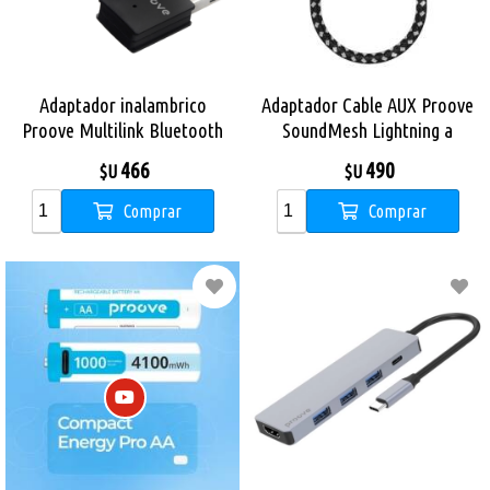
Adaptador inalambrico
Adaptador Cable AUX Proove
Proove Multilink Bluetooth
SoundMesh Lightning a
+ WIFI
3.5mm
466
490
$U
$U
Comprar
Comprar