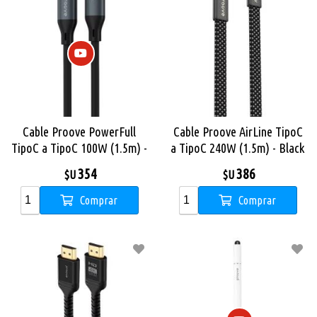
Cable Proove PowerFull
Cable Proove AirLine TipoC
TipoC a TipoC 100W (1.5m) -
a TipoC 240W (1.5m) - Black
Black
354
386
$U
$U
Comprar
Comprar