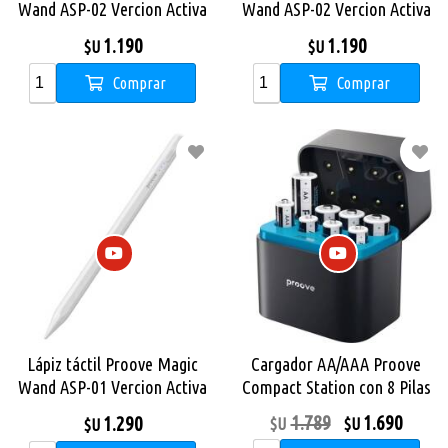
Wand ASP-02 Vercion Activa
Wand ASP-02 Vercion Activa
Universal Black
Universal White
1.190
1.190
$U
$U
Comprar
Comprar
Lápiz táctil Proove Magic
Cargador AA/AAA Proove
Wand ASP-01 Vercion Activa
Compact Station con 8 Pilas
Mac White
Recargables de regalo
1.789
1.690
1.290
$U
$U
$U