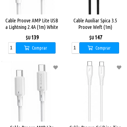
Cable Proove AMP Lite USB
Cable Auxiliar Spica 3.5
a Lightning 2.4A (1m) White
Proove Weft (1m)
139
147
$U
$U
Comprar
Comprar