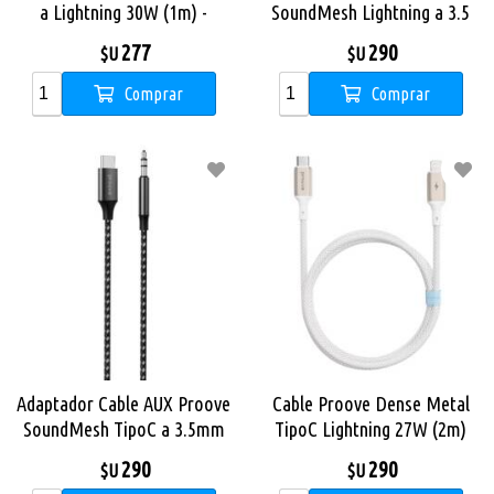
a Lightning 30W (1m) -
SoundMesh Lightning a 3.5
White
(1m)
277
290
$U
$U
Comprar
Comprar
Adaptador Cable AUX Proove
Cable Proove Dense Metal
SoundMesh TipoC a 3.5mm
TipoC Lightning 27W (2m)
(1m)
Blanco
290
290
$U
$U