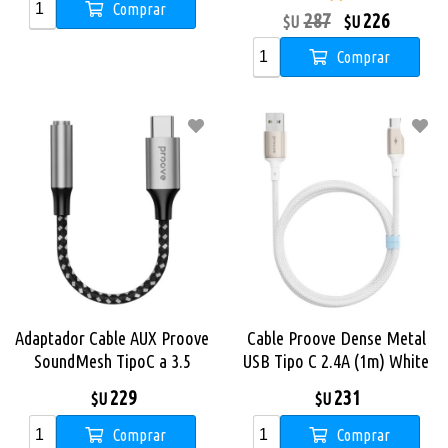
Comprar
287
226
$U
$U
Comprar
Adaptador Cable AUX Proove
Cable Proove Dense Metal
SoundMesh TipoC a 3.5
USB Tipo C 2.4A (1m) White
229
231
$U
$U
Comprar
Comprar