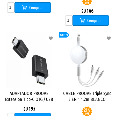
OFF
Comprar
166
$U
Comprar
Outlet
ADAPTADOR PROOVE
CABLE PROOVE Triple Sync
Extension Tipo-C OTG / USB
3 EN 1 1.2m BLANCO
a Tipo-C
195
$U
21
%
OFF