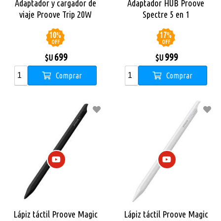
Adaptador y cargador de
Adaptador HUB Proove
viaje Proove Trip 20W
Spectre 5 en 1
10
%
17
%
OFF
OFF
699
999
$U
$U
Comprar
Comprar
Lápiz táctil Proove Magic
Lápiz táctil Proove Magic