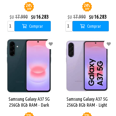
24
%
24
%
OFF
OFF
17.990
16.283
17.990
16.283
$U
$U
$U
$U
Comprar
Comprar
Samsung Galaxy A37 5G
Samsung Galaxy A37 5G
256Gb 8Gb RAM - Dark
256Gb 8Gb RAM - Light
Green
Violet
22
%
22
%