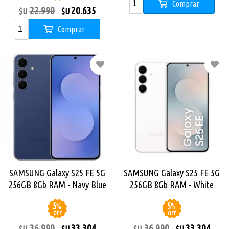
Comprar
22.990
20.635
$U
$U
Comprar
SAMSUNG Galaxy S25 FE 5G
SAMSUNG Galaxy S25 FE 5G
256GB 8Gb RAM - Navy Blue
256GB 8Gb RAM - White
5
%
5
%
OFF
OFF
36.990
33.304
36.990
33.304