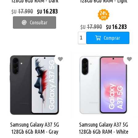
128Gb 6Gb RAM - Dark
128Gb 6Gb RAM - Light
Green
Violet
17.990
16.283
$U
$U
24
%
OFF
Consultar
17.990
16.283
$U
$U
Comprar
Samsung Galaxy A37 5G
Samsung Galaxy A37 5G
128Gb 6Gb RAM - Gray
128Gb 6Gb RAM - White