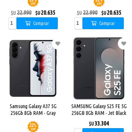
OFF
OFF
22.990
20.635
22.990
20.635
$U
$U
$U
$U
Comprar
Comprar
Samsung Galaxy A37 5G
SAMSUNG Galaxy S25 FE 5G
256Gb 8Gb RAM - Gray
256GB 8Gb RAM - Jet Black
33.304
$U
22
%
OFF