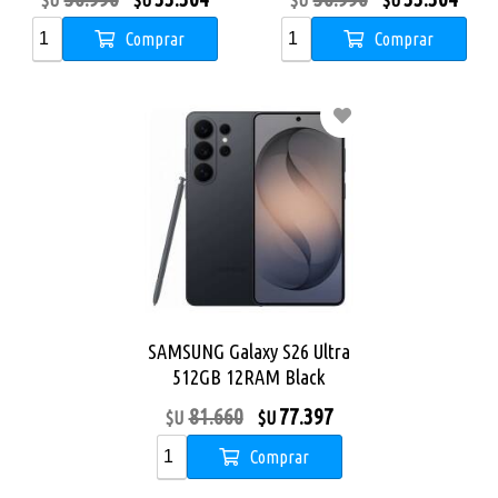
$U
$U
$U
$U
Comprar
Comprar
SAMSUNG Galaxy S26 Ultra
512GB 12RAM Black
81.660
77.397
$U
$U
Comprar