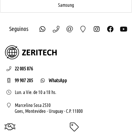
Samsung
Seguinos
ZERIT
22 005 876
99 907 205
WhatsApp
Lun. a Vie. de 10 a 18 hs.
Marcelino Sosa 2530
Goes,
Montevideo - Uruguay - C.P. 11800