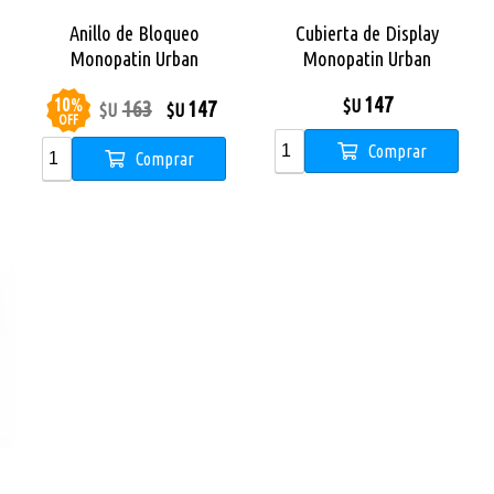
Anillo de Bloqueo
Cubierta de Display
e
Monopatin Urban
Monopatin Urban
147
10
%
163
147
$U
$U
$U
OFF
Comprar
Comprar