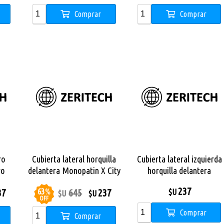
Comprar
Comprar
ro
Cubierta lateral horquilla
Cubierta lateral izquierda
ro
delantera Monopatin X City
horquilla delantera
Pro
Monopatin X City Pro
237
63
%
37
645
237
$U
$U
$U
OFF
Comprar
Comprar