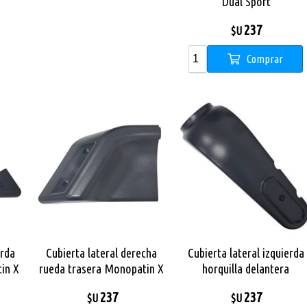
Dual Sport
237
$U
Comprar
erda
Cubierta lateral derecha
Cubierta lateral izquierda
in X
rueda trasera Monopatin X
horquilla delantera
City Pro Max
Monopatin X City Pro Max
237
237
$U
$U