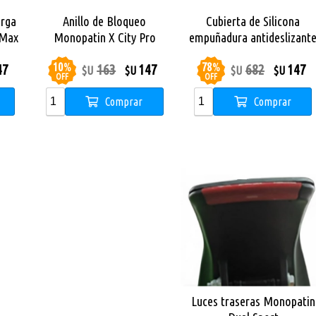
arga
Anillo de Bloqueo
Cubierta de Silicona
 Max
Monopatin X City Pro
empuñadura antideslizant
Monopatín X City Pro
10
%
78
%
47
163
147
682
147
$U
$U
$U
$U
OFF
OFF
Comprar
Comprar
Luces traseras Monopatin