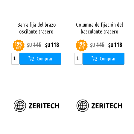
Barra fija del brazo
Columna de fijación del
oscilante trasero
basculante trasero
19
%
19
%
145
118
145
118
$U
$U
$U
$U
OFF
OFF
Comprar
Comprar