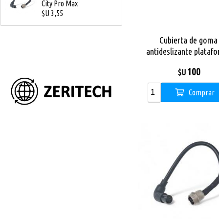
City Pro Max
$U 3,55
Cubierta de goma
antideslizante plataf
X City Pro / X8
100
$U
Comprar