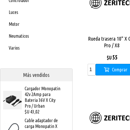
Controlador
Luces
Motor
Neumaticos
Rueda trasera 10" X C
Pro / X8
Varios
55
$U
Comprar
Más vendidos
Cargador Monopatin
42v 2Amp para
Bateria 36V X City
Pro / Urban
$U 43,02
Cable adaptador de
carga Monopatin X