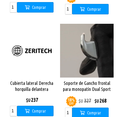
OFF
Comprar
Comprar
Cubierta lateral Derecha
Soporte de Gancho frontal
horquilla delantera
para monopatín Dual Sport
Monopatin X City Pro
237
18
%
327
268
$U
$U
$U
OFF
Comprar
Comprar