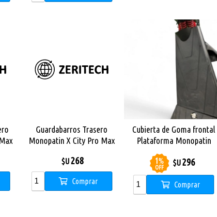
ero
Guardabarros Trasero
Cubierta de Goma frontal
 Max
Monopatin X City Pro Max
Plataforma Monopatin
Dual Sport
268
1
%
296
$U
$U
OFF
Comprar
Comprar