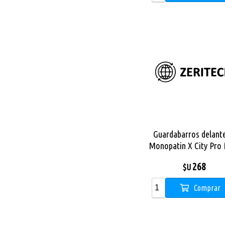
Guardabarros delant
Monopatin X City Pro
268
$U
Comprar