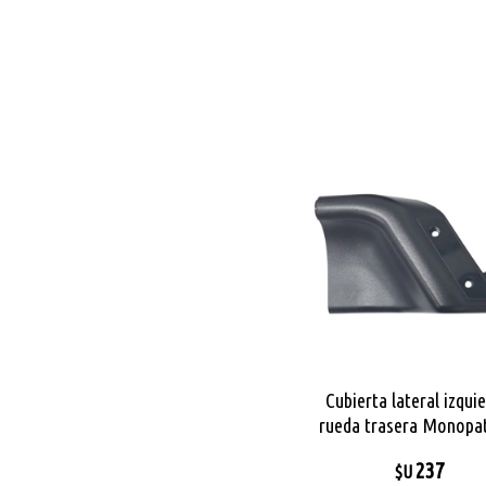
Cubierta lateral izqui
rueda trasera Monopat
City Pro Max
237
$U