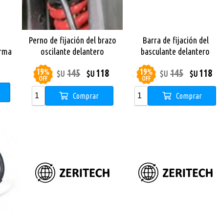
Perno de fijación del brazo
Barra de fijación del
orma
oscilante delantero
basculante delantero
Monopatin Dual Sport
19
%
19
%
145
118
145
118
$U
$U
$U
$U
OFF
OFF
Comprar
Comprar