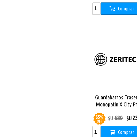
Comprar
Guardabarros Trase
Monopatin X City P
65
%
680
2
$U
$U
OFF
Comprar