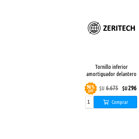
Tornillo inferior
amortiguador delantero
Monopatin Dual Sport
96
%
6.675
296
$U
$U
OFF
Comprar