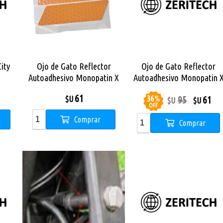
ity
Ojo de Gato Reflector
Ojo de Gato Reflector
Autoadhesivo Monopatin X
Autoadhesivo Monopatin 
City Pro Max
City Pro
61
36
%
95
61
$U
$U
$U
OFF
Comprar
Comprar