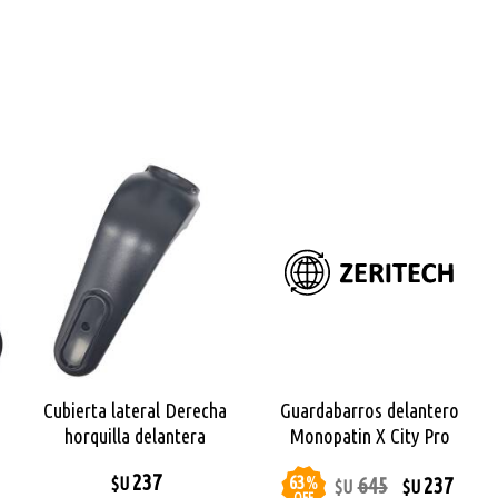
Cubierta lateral Derecha
Guardabarros delantero
horquilla delantera
Monopatin X City Pro
Monopatin X City Pro Max
237
63
%
645
237
$U
$U
$U