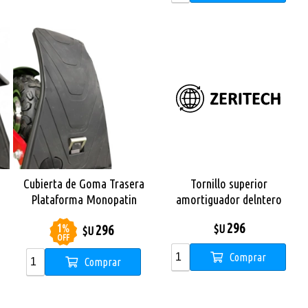
Cubierta de Goma Trasera
Tornillo superior
Plataforma Monopatin
amortiguador delntero
Dual Sport
Monopatin Dual Sport
296
1
%
296
$U
$U
OFF
Comprar
Comprar