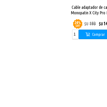
Cable adaptador de c
Monopatin X City Pro
24
%
193
1
$U
$U
OFF
Comprar