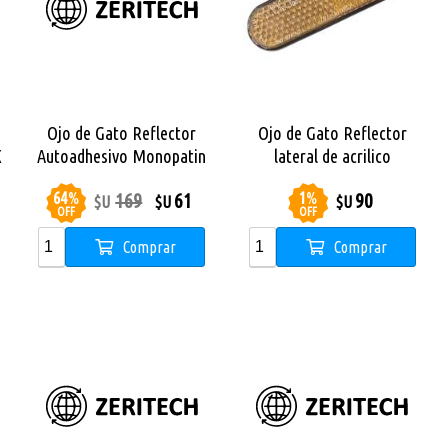
Ojo de Gato Reflector
Ojo de Gato Reflector
X
Autoadhesivo Monopatin
lateral de acrilico
Urban
Monopatin X City Pro Max
64
%
1
%
169
61
90
$U
$U
$U
OFF
OFF
Comprar
Comprar