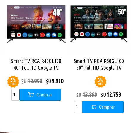
g
Smart TV RCA R40GL100
Smart TV RCA R50GL100
40" Full HD Google TV
50" Full HD Google TV
5
%
3
%
10.990
9.910
$U
$U
OFF
OFF
13.890
12.753
Comprar
$U
$U
Comprar