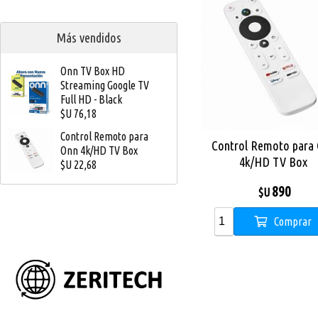
Más vendidos
Onn TV Box HD
Streaming Google TV
Full HD - Black
$U 76,18
Control Remoto para
Control Remoto para
Onn 4k/HD TV Box
4k/HD TV Box
$U 22,68
890
$U
Comprar