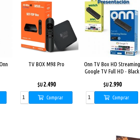
 Onn
TV BOX M98 Pro
Onn TV Box HD Streamin
Google TV Full HD - Black
2.490
2.990
$U
$U
Comprar
Comprar