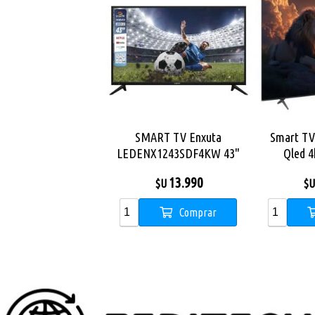
SMART TV Enxuta
Smart TV
LEDENX1243SDF4KW 43"
Qled 4
Ultra HD 4K - WebOs Hub
13.990
$U
$U
Comprar