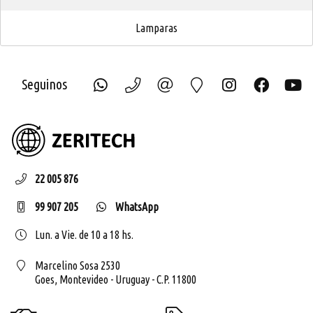
Lamparas
Seguinos
ZERIT
22 005 876
99 907 205
WhatsApp
Lun. a Vie. de 10 a 18 hs.
Marcelino Sosa 2530
Goes,
Montevideo - Uruguay - C.P. 11800