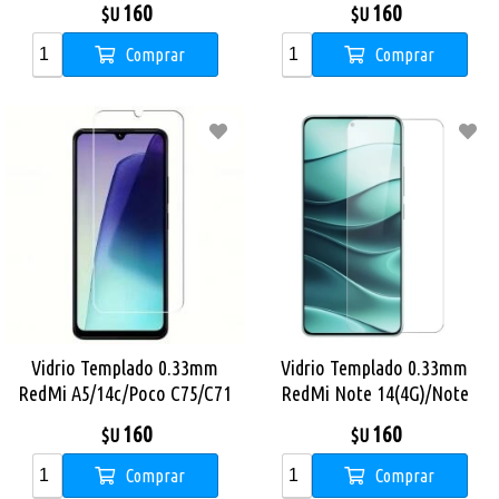
160
160
$U
$U
Comprar
Comprar
Vidrio Templado 0.33mm
Vidrio Templado 0.33mm
RedMi A5/14c/Poco C75/C71
RedMi Note 14(4G)/Note
14(5G)
160
160
$U
$U
Comprar
Comprar