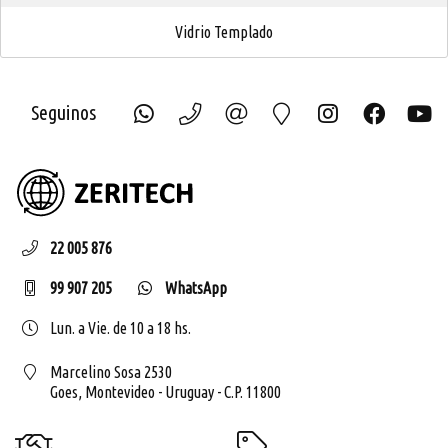
Vidrio Templado
Seguinos
ZERIT
22 005 876
99 907 205
WhatsApp
Lun. a Vie. de 10 a 18 hs.
Marcelino Sosa 2530
Goes,
Montevideo - Uruguay - C.P. 11800