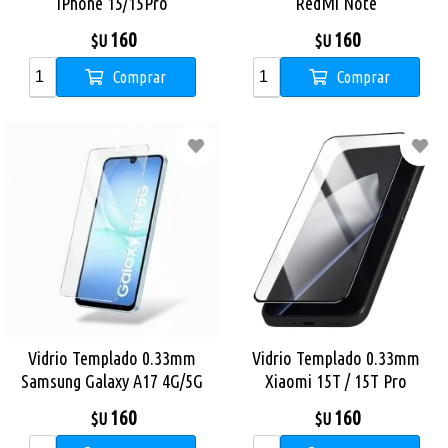
iPhone 15/15Pro
RedMi Note
13/13(5G)/13Pro
160
160
$U
$U
Comprar
Comprar
Vidrio Templado 0.33mm
Vidrio Templado 0.33mm
Samsung Galaxy A17 4G/5G
Xiaomi 15T / 15T Pro
160
160
$U
$U