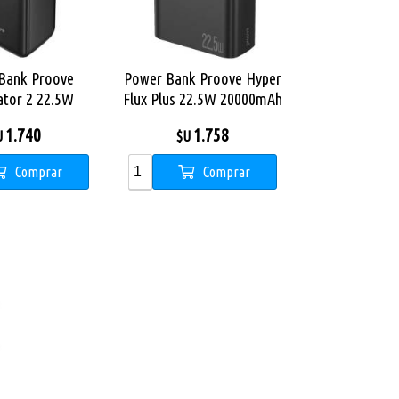
Bank Proove
Power Bank Proove Hyper
ator 2 22.5W
Flux Plus 22.5W 20000mAh
0mAh black
black
1.740
1.758
U
$U
Comprar
Comprar