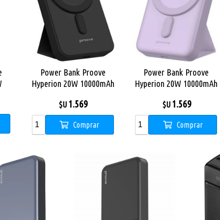
e
Power Bank Proove
Power Bank Proove
W
Hyperion 20W 10000mAh
Hyperion 20W 10000mAh
Black
Purple
1.569
1.569
$U
$U
Comprar
Comprar