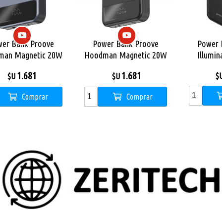
er Bank Proove
Power Bank Proove
Power 
man Magnetic 20W
Hoodman Magnetic 20W
Illumin
10000mAh Gris
10000mAh Negro
3000
1.681
1.681
$
$U
$U
Comprar
Comprar