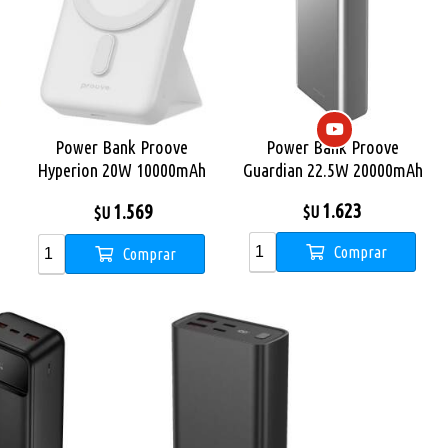
Power Bank Proove
Power Bank Proove
Hyperion 20W 10000mAh
Guardian 22.5W 20000mAh
White
metal gray
1.623
1.569
$U
$U
Comprar
Comprar