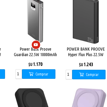
e
Power Bank Proove
POWER BANK PROOVE
W
Guardian 22.5W 10000mAh
Hyper Flux Plus 22.5W
metal gray
10000mAh NEGRO
1.170
1.243
$U
$U
Comprar
Comprar