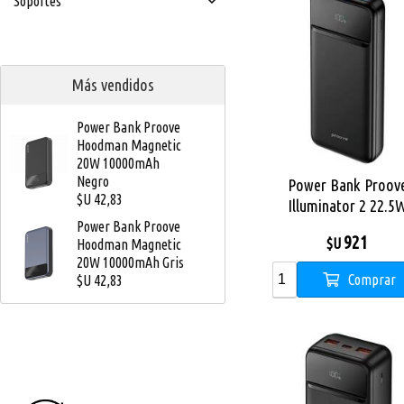
Soportes
Más vendidos
Power Bank Proove
Hoodman Magnetic
20W 10000mAh
Negro
Power Bank Proov
$U 42,83
Illuminator 2 22.5
10000mAh black
Power Bank Proove
921
$U
Hoodman Magnetic
20W 10000mAh Gris
Comprar
$U 42,83