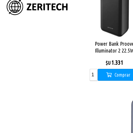
Power Bank Proov
Illuminator 2 22.5
20000mAh black
1.331
$U
Comprar