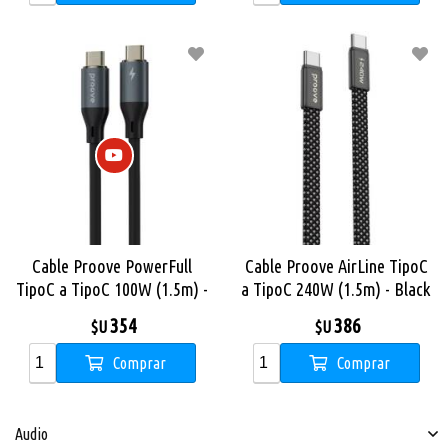
Cable Proove PowerFull
Cable Proove AirLine TipoC
TipoC a TipoC 100W (1.5m) -
a TipoC 240W (1.5m) - Black
Black
354
386
$U
$U
Comprar
Comprar
Audio