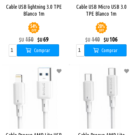
Cable USB lightning 3.0 TPE
Cable USB Micro USB 3.0
Blanco 1m
TPE Blanco 1m
54
%
20
%
OFF
OFF
150
69
140
106
$U
$U
$U
$U
Comprar
Comprar