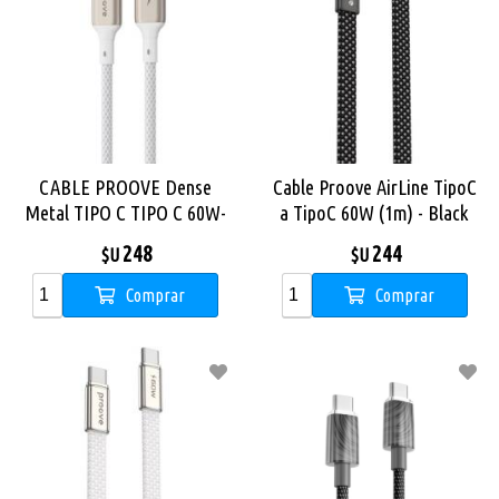
CABLE PROOVE Dense
Cable Proove AirLine TipoC
Metal TIPO C TIPO C 60W-
a TipoC 60W (1m) - Black
Blanco
248
244
$U
$U
Comprar
Comprar