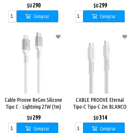
Blanco
Negro
290
299
$U
$U
Comprar
Comprar
Cable Proove ReGen Silicone
CABLE PROOVE Eternal
Tipo C - Lightning 27W (1m)
Tipo-C Tipo-C 2m BLANCO
Blanco
299
314
$U
$U
Comprar
Comprar