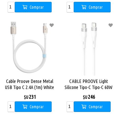
Comprar
Comprar
Cable Proove Dense Metal
CABLE PROOVE Light
USB Tipo C 2.4A (1m) White
Silicone Tipo-C Tipo-C 60W
1m BLANCO
231
246
$U
$U
Comprar
Comprar