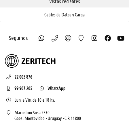
Vistas recientes
Cables de Datos y Carga
Seguinos
ZERIT
22 005 876
99 907 205
WhatsApp
Lun. a Vie. de 10 a 18 hs.
Marcelino Sosa 2530
Goes,
Montevideo - Uruguay - C.P. 11800