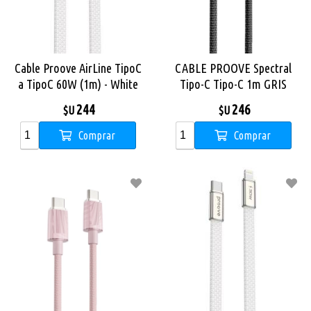
Cable Proove AirLine TipoC
CABLE PROOVE Spectral
a TipoC 60W (1m) - White
Tipo-C Tipo-C 1m GRIS
244
246
$U
$U
Comprar
Comprar