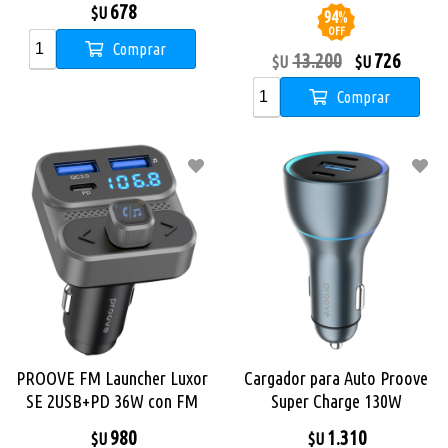
678
$U
94
%
OFF
Comprar
13.200
726
$U
$U
Comprar
PROOVE FM Launcher Luxor
Cargador para Auto Proove
SE 2USB+PD 36W con FM
Super Charge 130W
Bluetooth
TipoC(PD3.0) x2 +
980
1.310
$U
$U
USB(QC3.0)