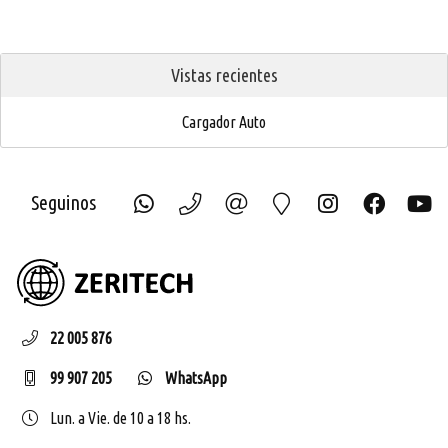
Vistas recientes
Cargador Auto
Seguinos
ZERIT
22 005 876
99 907 205
WhatsApp
Lun. a Vie. de 10 a 18 hs.