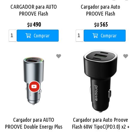
CARGADOR para AUTO
Cargador para Auto
PROOVE Flash
PROOVE Flash
USB+PD(TIPO C) 30W
USB+PD(TIPO C) 30W con
490
565
$U
$U
Cable TipoC-TipoC
Comprar
Comprar
Cargador para AUTO
Cargador para Auto Proove
PROOVE Double Energy Plus
Flash 60W TipoC(PD3.0) x2 +
USB+TIPO C 53W - GRIS
USB(QC3.0)