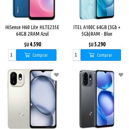
HiSense H60 Lite HLTE235E
ITEL A100C 64GB (3Gb +
64GB 2RAM Azul
5Gb)RAM - Blue
4.590
5.290
$U
$U
Comprar
Comprar