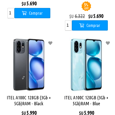
5.690
$U
5
%
OFF
Comprar
6.322
5.690
$U
$U
Comprar
ITEL A100C 128GB (3Gb +
ITEL A100C 128GB (3Gb +
5Gb)RAM - Black
5Gb)RAM - Blue
5.990
5.990
$U
$U