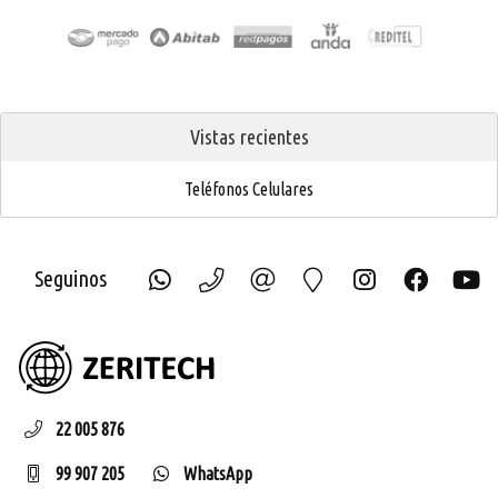
Vistas recientes
Teléfonos Celulares
Seguinos
ZERIT
22 005 876
99 907 205
WhatsApp