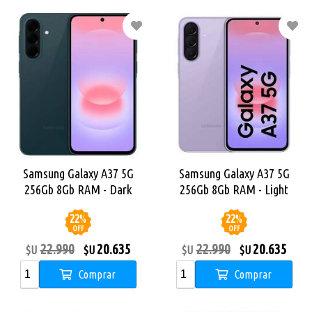
Samsung Galaxy A37 5G
Samsung Galaxy A37 5G
256Gb 8Gb RAM - Dark
256Gb 8Gb RAM - Light
Green
Violet
22
%
22
%
OFF
OFF
22.990
20.635
22.990
20.635
$U
$U
$U
$U
Comprar
Comprar