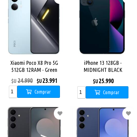
Xiaomi Poco X8 Pro 5G
iPhone 13 128GB -
512GB 12RAM - Green
MIDNIGHT BLACK
24.990
23.991
25.990
$U
$U
$U
Comprar
Comprar