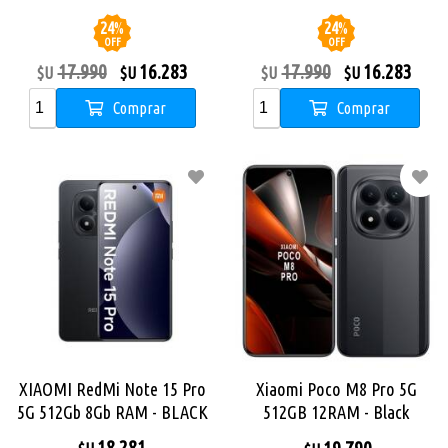
24
%
24
%
OFF
OFF
17.990
16.283
17.990
16.283
$U
$U
$U
$U
Comprar
Comprar
XIAOMI RedMi Note 15 Pro
Xiaomi Poco M8 Pro 5G
5G 512Gb 8Gb RAM - BLACK
512GB 12RAM - Black
18.281