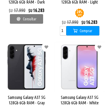
128Gb 6Gb RAM - Dark
128Gb 6Gb RAM - Light
Green
Violet
17.990
16.283
$U
$U
24
%
OFF
Consultar
17.990
16.283
$U
$U
Comprar
Samsung Galaxy A37 5G
Samsung Galaxy A37 5G
128Gb 6Gb RAM - Gray
128Gb 6Gb RAM - White