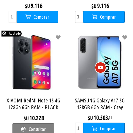
9.116
9.116
$U
$U
Comprar
Comprar
Agotado
XIAOMI RedMi Note 15 4G
SAMSUNG Galaxy A17 5G
128Gb 6Gb RAM - BLACK
128GB 6Gb RAM - Gray
10.503
10.228
$U
$U
,11
Comprar
Consultar