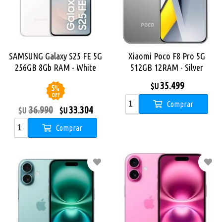
SAMSUNG Galaxy S25 FE 5G
Xiaomi Poco F8 Pro 5G
256GB 8Gb RAM - White
512GB 12RAM - Silver
35.499
$U
5
%
OFF
Comprar
36.990
33.304
$U
$U
Comprar