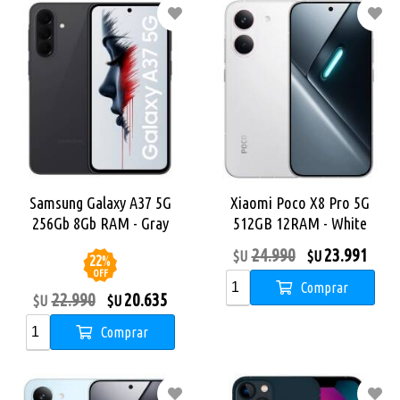
Samsung Galaxy A37 5G
Xiaomi Poco X8 Pro 5G
256Gb 8Gb RAM - Gray
512GB 12RAM - White
24.990
23.991
$U
$U
22
%
OFF
Comprar
22.990
20.635
$U
$U
Comprar