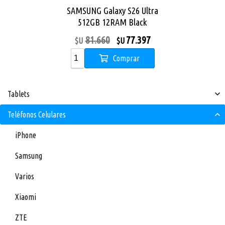
SAMSUNG Galaxy S26 Ultra
512GB 12RAM Black
81.660
77.397
$U
$U
Comprar
Tablets
Teléfonos Celulares
iPhone
Samsung
Varios
Xiaomi
ZTE