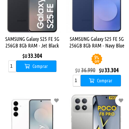
SAMSUNG Galaxy S25 FE 5G
SAMSUNG Galaxy S25 FE 5G
256GB 8Gb RAM - Jet Black
256GB 8Gb RAM - Navy Blue
33.304
$U
5
%
OFF
Comprar
36.990
33.304
$U
$U
Comprar