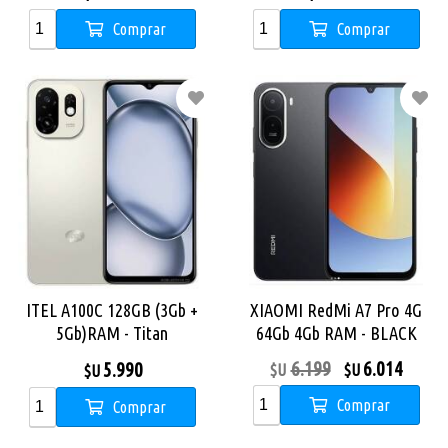
Comprar
Comprar
ITEL A100C 128GB (3Gb +
XIAOMI RedMi A7 Pro 4G
5Gb)RAM - Titan
64Gb 4Gb RAM - BLACK
6.199
6.014
5.990
$U
$U
$U
Comprar
Comprar