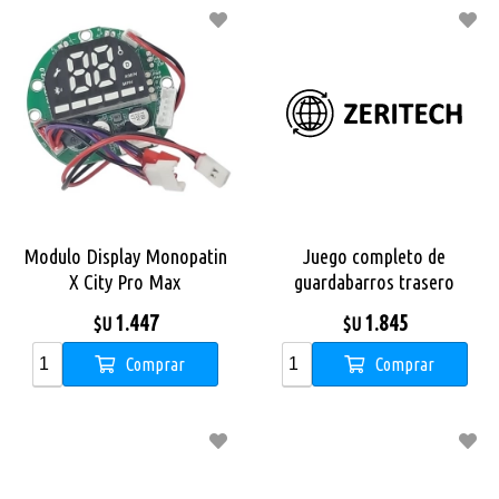
Modulo Display Monopatin
Juego completo de
X City Pro Max
guardabarros trasero
Monopatin X City Pro
1.447
1.845
$U
$U
Comprar
Comprar