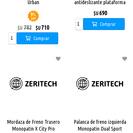
Urban
antideslizante plataforma
City Pulse
690
$U
9
%
OFF
Comprar
782
710
$U
$U
Comprar
Mordaza de Freno Trasero
Palanca de freno izquierda
Monopatin X City Pro
Monopatin Dual Sport