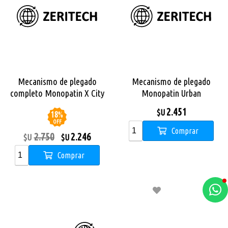
Mecanismo de plegado
Mecanismo de plegado
completo Monopatin X City
Monopatin Urban
Pro
2.451
$U
18
%
OFF
Comprar
2.750
2.246
$U
$U
Comprar
a
e
t