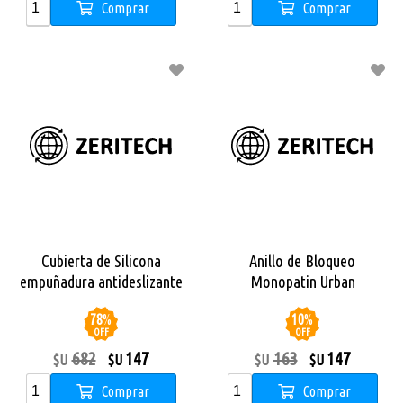
Comprar
Comprar
Cubierta de Silicona
Anillo de Bloqueo
empuñadura antideslizante
Monopatin Urban
Monopatín X City Pro
78
%
10
%
OFF
OFF
682
147
163
147
$U
$U
$U
$U
Comprar
Comprar