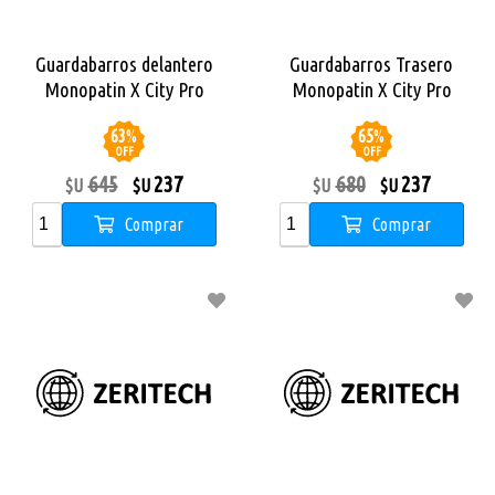
Guardabarros delantero
Guardabarros Trasero
Monopatin X City Pro
Monopatin X City Pro
63
%
65
%
OFF
OFF
645
237
680
237
$U
$U
$U
$U
Comprar
Comprar