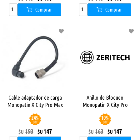
Comprar
Comprar
Cable adaptador de carga
Anillo de Bloqueo
Monopatin X City Pro Max
Monopatin X City Pro
24
%
10
%
OFF
OFF
193
147
163
147
$U
$U
$U
$U