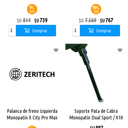
9
%
90
%
OFF
OFF
814
739
7.569
767
$U
$U
$U
$U
Comprar
Comprar
Palanca de freno izquierda
Soporte Pata de Cabra
Monopatin X City Pro Max
Monopatin Dual Sport / X10
/ Dual Sport SE
887