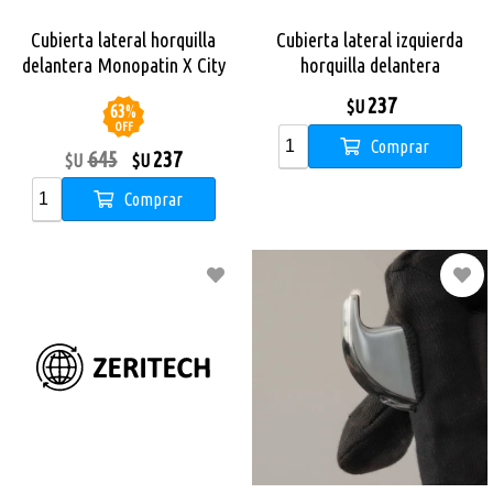
Cubierta lateral horquilla
Cubierta lateral izquierda
delantera Monopatin X City
horquilla delantera
Pro
Monopatin X City Pro
237
$U
63
%
OFF
Comprar
645
237
$U
$U
Comprar