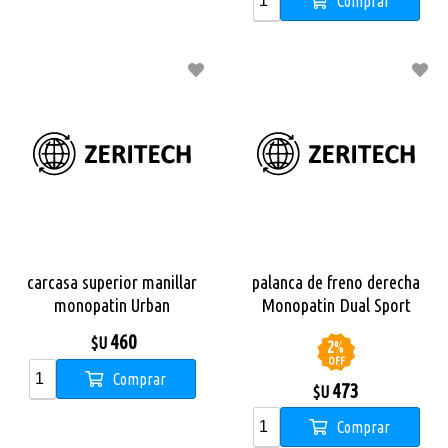
Comprar
carcasa superior manillar
palanca de freno derecha
monopatin Urban
Monopatin Dual Sport
460
$U
2
%
OFF
Comprar
473
$U
Comprar