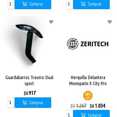
Comprar
Comprar
Guardabarros Trasero Dual
Horquilla Delantera
sport
Monopatin X City Pro
917
$U
18
%
OFF
Comprar
1.267
1.034
$U
$U
Comprar