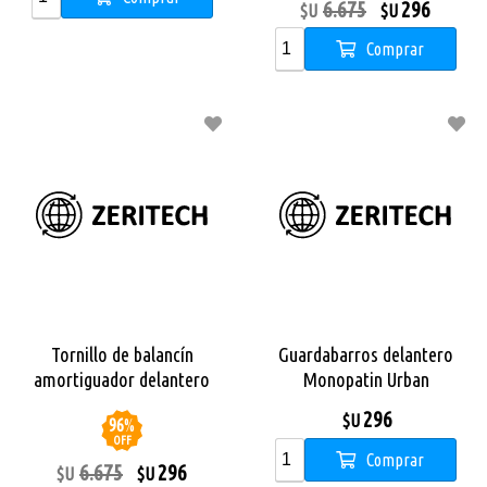
6.675
296
$U
$U
Comprar
Tornillo de balancín
Guardabarros delantero
amortiguador delantero
Monopatin Urban
Monopatin Dual Sport
296
$U
96
%
OFF
Comprar
6.675
296
$U
$U