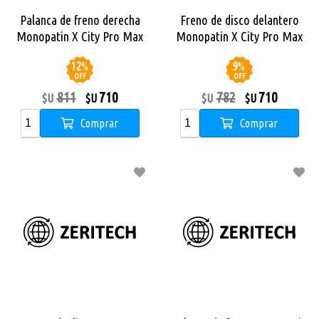
Palanca de freno derecha
Freno de disco delantero
Monopatin X City Pro Max
Monopatin X City Pro Max
12
%
9
%
OFF
OFF
811
710
782
710
$U
$U
$U
$U
Comprar
Comprar