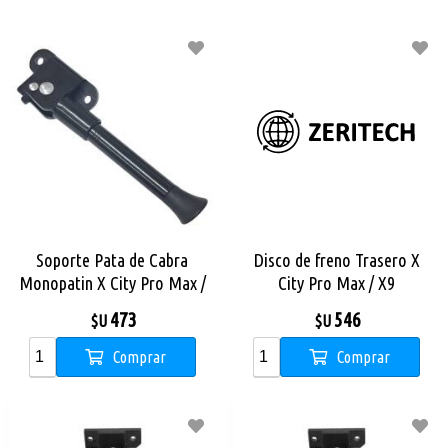
Soporte Pata de Cabra
Disco de freno Trasero X
Monopatin X City Pro Max /
City Pro Max / X9
X9 Pro Max
473
546
$U
$U
Comprar
Comprar