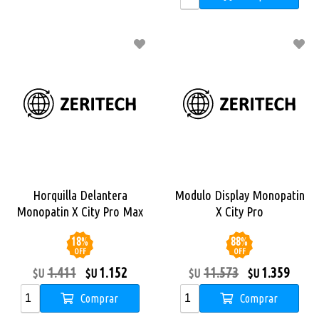
Horquilla Delantera
Modulo Display Monopatin
Monopatin X City Pro Max
X City Pro
18
%
88
%
OFF
OFF
1.411
1.152
11.573
1.359
$U
$U
$U
$U
Comprar
Comprar