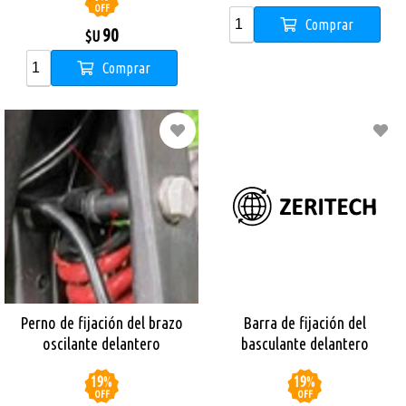
OFF
Comprar
90
$U
Comprar
Perno de fijación del brazo
Barra de fijación del
oscilante delantero
basculante delantero
Monopatin Dual Sport
19
%
19
%
OFF
OFF