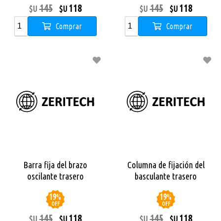
145
118
145
118
$U
$U
$U
$U
Comprar
Comprar
Barra fija del brazo
Columna de fijación del
oscilante trasero
basculante trasero
19
%
19
%
OFF
OFF
145
118
145
118
$U
$U
$U
$U