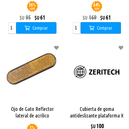
36
%
64
%
OFF
OFF
95
61
169
61
$U
$U
$U
$U
Comprar
Comprar
Ojo de Gato Reflector
Cubierta de goma
lateral de acrilico
antideslizante plataforma X
Monopatin X City Pro Max
City Pro / X8
100
$U
1
%