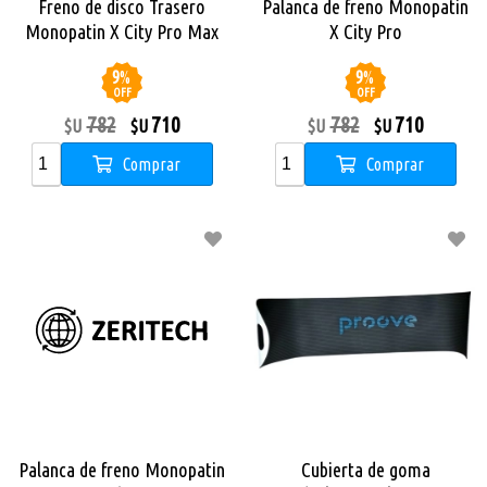
Freno de disco Trasero
Palanca de freno Monopatin
Monopatin X City Pro Max
X City Pro
9
%
9
%
OFF
OFF
782
710
782
710
$U
$U
$U
$U
Comprar
Comprar
Palanca de freno Monopatin
Cubierta de goma