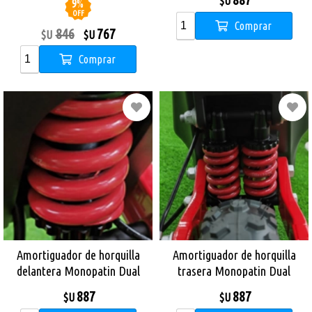
$U
9
%
OFF
Comprar
846
767
$U
$U
Comprar
Amortiguador de horquilla
Amortiguador de horquilla
delantera Monopatin Dual
trasera Monopatin Dual
Sport
Sport
887
887
$U
$U