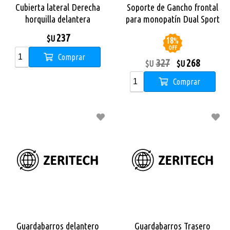
Cubierta lateral Derecha
Soporte de Gancho frontal
horquilla delantera
para monopatín Dual Sport
Monopatin X City Pro
237
$U
18
%
OFF
Comprar
327
268
$U
$U
Comprar
Guardabarros delantero
Guardabarros Trasero