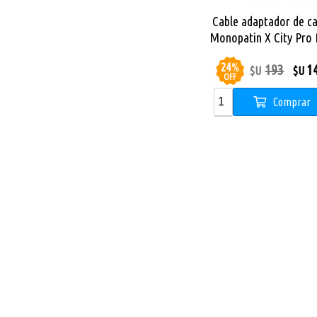
Cable adaptador de c
Monopatin X City Pro
24
%
193
1
$U
$U
OFF
Comprar