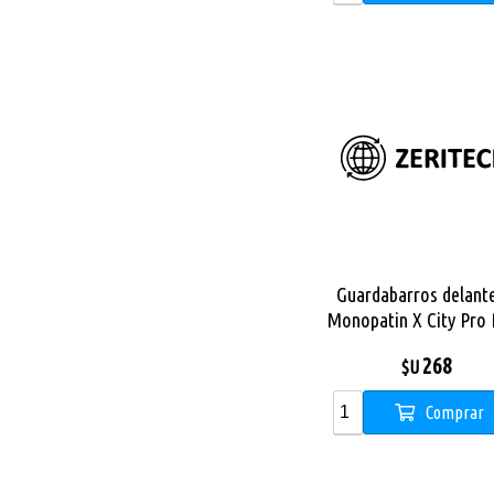
Guardabarros delant
Monopatin X City Pro
268
$U
Comprar