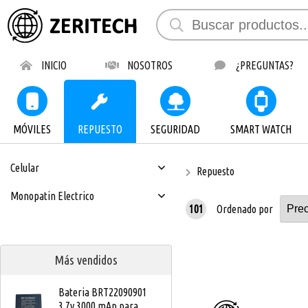
INICIO
NOSOTROS
¿PREGUNTAS?
MÓVILES
REPUESTO
SEGURIDAD
SMART WATCH
Celular
Repuesto
Monopatin Electrico
101
Ordenado por
Más vendidos
Bateria BRT22090901
3.7v 3000 mAp para