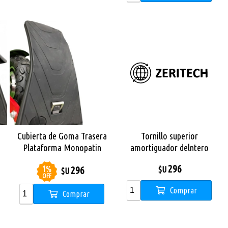
Cubierta de Goma Trasera
Tornillo superior
Plataforma Monopatin
amortiguador delntero
Dual Sport
Monopatin Dual Sport
296
1
%
296
$U
$U
OFF
Comprar
Comprar