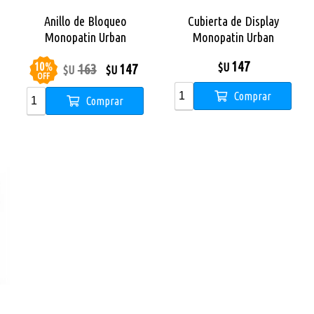
Anillo de Bloqueo
Cubierta de Display
e
Monopatin Urban
Monopatin Urban
147
10
%
163
147
$U
$U
$U
OFF
Comprar
Comprar