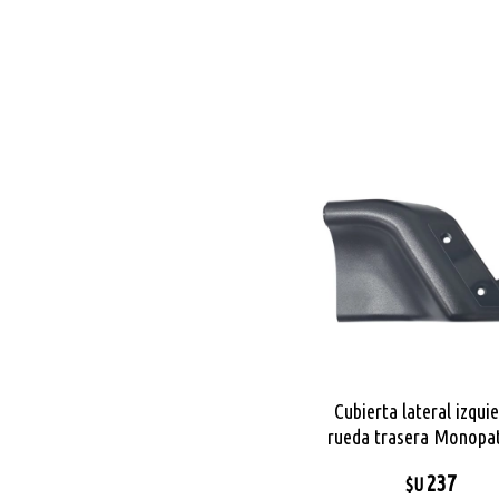
Cubierta lateral izqui
rueda trasera Monopat
City Pro Max
237
$U