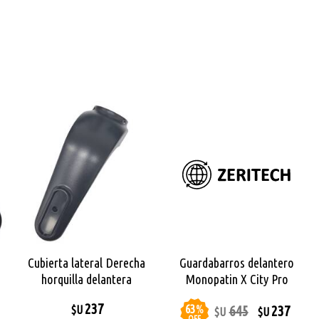
Cubierta lateral Derecha
Guardabarros delantero
horquilla delantera
Monopatin X City Pro
Monopatin X City Pro Max
237
63
%
645
237
$U
$U
$U