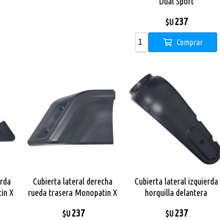
Dual Sport
237
$U
Comprar
erda
Cubierta lateral derecha
Cubierta lateral izquierda
in X
rueda trasera Monopatin X
horquilla delantera
City Pro Max
Monopatin X City Pro Max
237
237
$U
$U