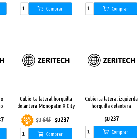
Comprar
Comprar
ro
Cubierta lateral horquilla
Cubierta lateral izquierda
ro
delantera Monopatin X City
horquilla delantera
Pro
Monopatin X City Pro
237
63
%
37
645
237
$U
$U
$U
OFF
Comprar
Comprar