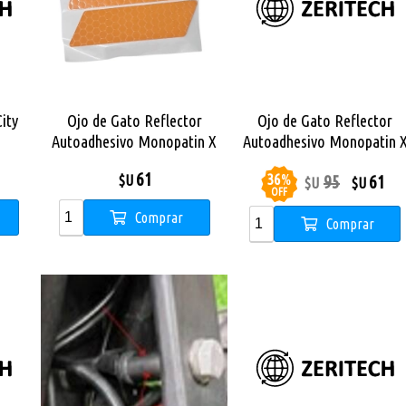
ity
Ojo de Gato Reflector
Ojo de Gato Reflector
Autoadhesivo Monopatin X
Autoadhesivo Monopatin 
City Pro Max
City Pro
61
36
%
95
61
$U
$U
$U
OFF
Comprar
Comprar