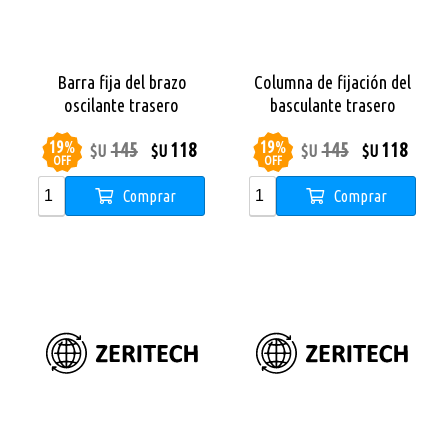
Barra fija del brazo
Columna de fijación del
oscilante trasero
basculante trasero
19
%
19
%
145
118
145
118
$U
$U
$U
$U
OFF
OFF
Comprar
Comprar