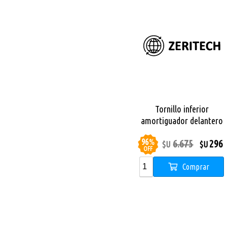
Tornillo inferior
amortiguador delantero
Monopatin Dual Sport
96
%
6.675
296
$U
$U
OFF
Comprar