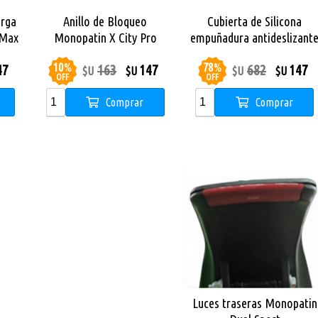
arga
Anillo de Bloqueo
Cubierta de Silicona
 Max
Monopatin X City Pro
empuñadura antideslizant
Monopatín X City Pro
10
%
78
%
47
163
147
682
147
$U
$U
$U
$U
OFF
OFF
Comprar
Comprar
Luces traseras Monopatin