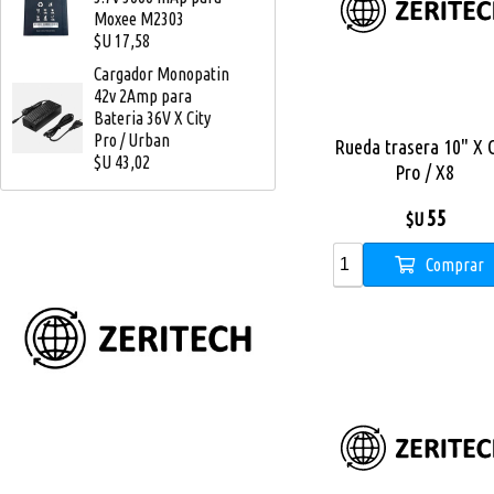
Moxee M2303
$U 17,58
Cargador Monopatin
42v 2Amp para
Bateria 36V X City
Pro / Urban
Rueda trasera 10" X C
$U 43,02
Pro / X8
55
$U
Comprar