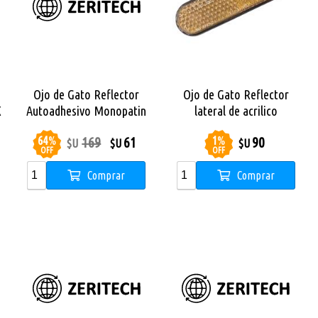
Ojo de Gato Reflector
Ojo de Gato Reflector
X
Autoadhesivo Monopatin
lateral de acrilico
Urban
Monopatin X City Pro Max
64
%
1
%
169
61
90
$U
$U
$U
OFF
OFF
Comprar
Comprar