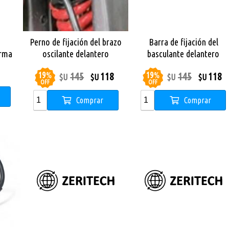
Perno de fijación del brazo
Barra de fijación del
orma
oscilante delantero
basculante delantero
Monopatin Dual Sport
19
%
19
%
145
118
145
118
$U
$U
$U
$U
OFF
OFF
Comprar
Comprar