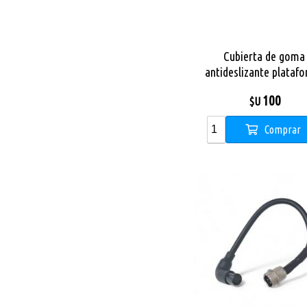
Cubierta de goma
antideslizante plataf
X City Pro / X8
100
$U
Comprar