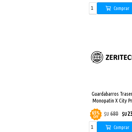
Comprar
Guardabarros Trase
Monopatin X City P
65
%
680
2
$U
$U
OFF
Comprar