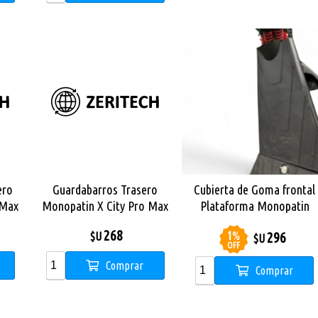
ero
Guardabarros Trasero
Cubierta de Goma frontal
 Max
Monopatin X City Pro Max
Plataforma Monopatin
Dual Sport
268
1
%
296
$U
$U
OFF
Comprar
Comprar