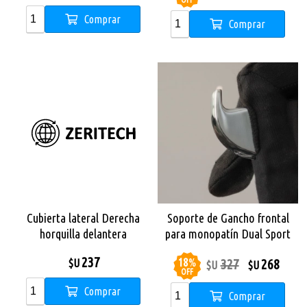
OFF
Comprar
Comprar
Cubierta lateral Derecha
Soporte de Gancho frontal
horquilla delantera
para monopatín Dual Sport
Monopatin X City Pro
237
18
%
327
268
$U
$U
$U
OFF
Comprar
Comprar