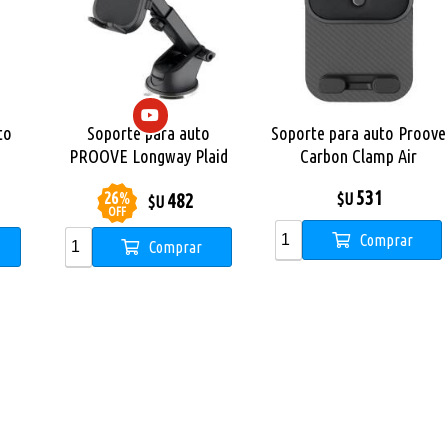
to
Soporte para auto
Soporte para auto Proove
PROOVE Longway Plaid
Carbon Clamp Air
Suction
531
26
%
482
$U
$U
OFF
Comprar
Comprar