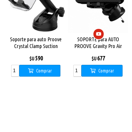
Soporte para auto Proove
SOPORTE para AUTO
Crystal Clamp Suction
PROOVE Gravity Pro Air
NEGRO
590
677
$U
$U
Comprar
Comprar