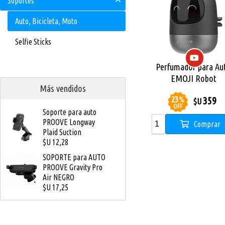
Soportes
Auto, Bicicleta, Moto
Selfie Sticks
Perfumador para Au
EMOJI Robot
Más vendidos
23
%
359
$U
OFF
Soporte para auto
PROOVE Longway
Comprar
Plaid Suction
$U 12,28
SOPORTE para AUTO
PROOVE Gravity Pro
Air NEGRO
$U 17,25