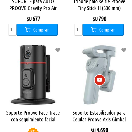
SOPORTE para AUTO
Tripode palo selfie Proove
PROOVE Gravity Pro Air
Tiny Stick II (630 mm)
NEGRO
677
790
$U
$U
Comprar
Comprar
Soporte Proove Face Trace
Soporte Estabilizador para
con seguimiento facial
Celular Proove Axis Gimbal
automático (95 mm)
Gray
4.690
$U
9
%