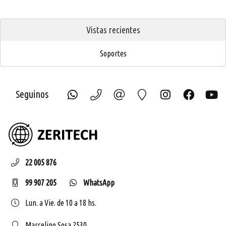
Vistas recientes
Soportes
Seguinos
ZERIT
22 005 876
99 907 205
WhatsApp
Lun. a Vie. de 10 a 18 hs.
Marcelino Sosa 2530