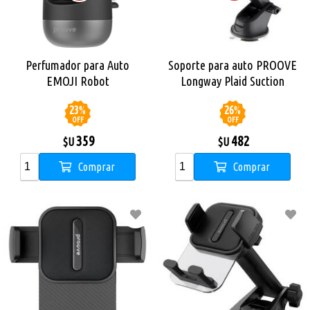
Perfumador para Auto
Soporte para auto PROOVE
EMOJI Robot
Longway Plaid Suction
23
%
26
%
OFF
OFF
359
482
$U
$U
Comprar
Comprar