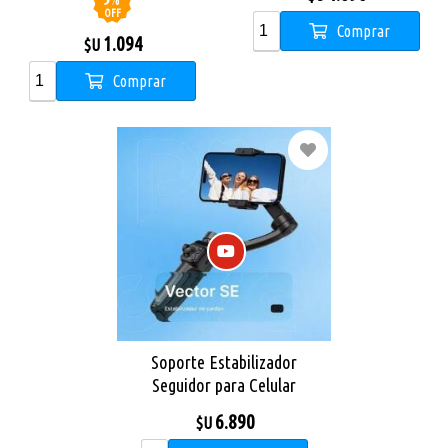
OFF
Comprar
1.094
$U
Comprar
Soporte Estabilizador
Seguidor para Celular
Proove Vector SE Black
6.890
$U