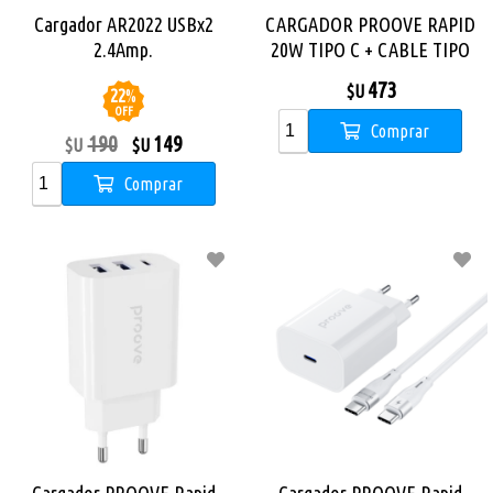
Cargador AR2022 USBx2
CARGADOR PROOVE RAPID
2.4Amp.
20W TIPO C + CABLE TIPO
C-LIGHTNING 27W
473
$U
22
%
OFF
Comprar
190
149
$U
$U
Comprar