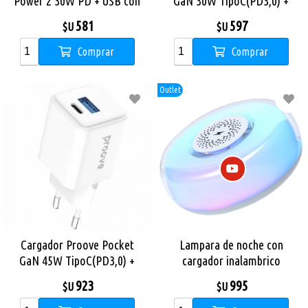
Power 2 30W PD + USB con
GaN 30W TipoC(PD3,0) +
Cable Tipo C -Tipo C 60w
USB(QC4.0) - White
581
597
$U
$U
(1m)
Comprar
Comprar
Outlet
Cargador Proove Pocket
Lampara de noche con
GaN 45W TipoC(PD3,0) +
cargador inalambrico
USB(QC4.0) - White
Proove Alien
923
995
$U
$U