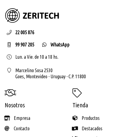
ZERIT
22 005 876
99 907 205
WhatsApp
Lun. a Vie. de 10 a 18 hs.
Marcelino Sosa 2530
Goes,
Montevideo - Uruguay - C.P. 11800
Nosotros
Tienda
Empresa
Productos
Contacto
Destacados