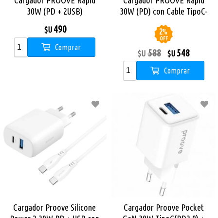
Cargador PROOVE Rapid
Cargador PROOVE Rapid
30W (PD + 2USB)
30W (PD) con Cable TipoC-
TipoC
490
$U
2
%
OFF
Comprar
588
548
$U
$U
Comprar
Cargador Proove Silicone
Cargador Proove Pocket