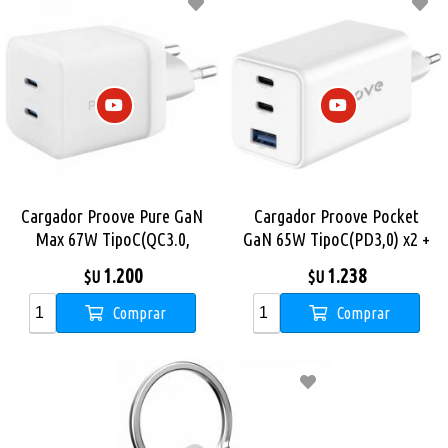
Cargador Proove Pure GaN
Cargador Proove Pocket
Max 67W TipoC(QC3.0,
GaN 65W TipoC(PD3,0) x2 +
PD3.0) x2 - White
USB(QC4.0) - White
1.200
1.238
$U
$U
Comprar
Comprar