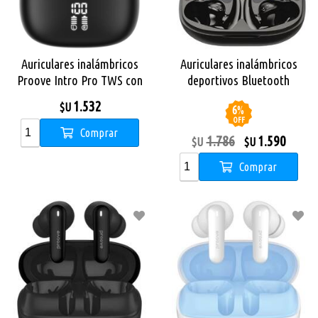
Auriculares inalámbricos
Auriculares inalámbricos
Proove Intro Pro TWS con
deportivos Bluetooth
ANC Black
Proove X-Go TWS Black
1.532
$U
6
%
OFF
Comprar
1.786
1.590
$U
$U
Comprar