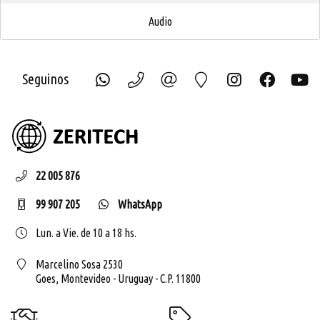
Audio
Seguinos
ZERIT
22 005 876
99 907 205
WhatsApp
Lun. a Vie. de 10 a 18 hs.
Marcelino Sosa 2530
Goes,
Montevideo - Uruguay - C.P. 11800