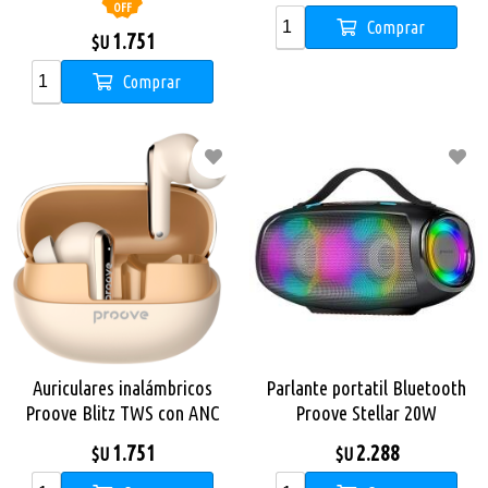
OFF
Comprar
1.751
$U
Comprar
Auriculares inalámbricos
Parlante portatil Bluetooth
Proove Blitz TWS con ANC
Proove Stellar 20W
Beige
1.751
2.288
$U
$U