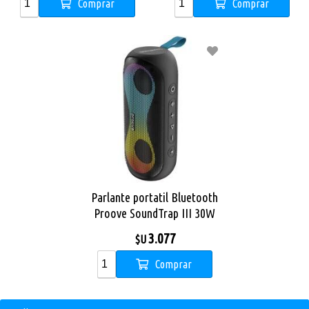
Comprar
Comprar
Parlante portatil Bluetooth
Proove SoundTrap III 30W
(IPX6)
3.077
$U
Comprar