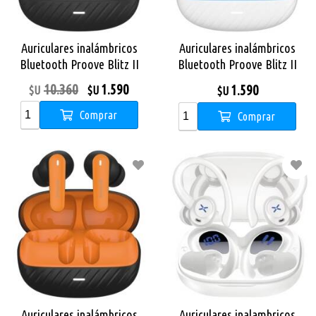
Auriculares inalámbricos
Auriculares inalámbricos
Bluetooth Proove Blitz II
Bluetooth Proove Blitz II
TWS con ANC Híbrido Black
TWS con ANC Híbrido White
10.360
1.590
1.590
$U
$U
$U
Blue
Comprar
Comprar
Auriculares inalámbricos
Auriculares inalambricos