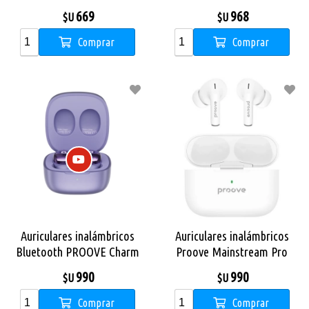
White
669
968
$U
$U
Comprar
Comprar
Auriculares inalámbricos
Auriculares inalámbricos
Bluetooth PROOVE Charm
Proove Mainstream Pro
TWS Purpura
TWS White
990
990
$U
$U
Comprar
Comprar