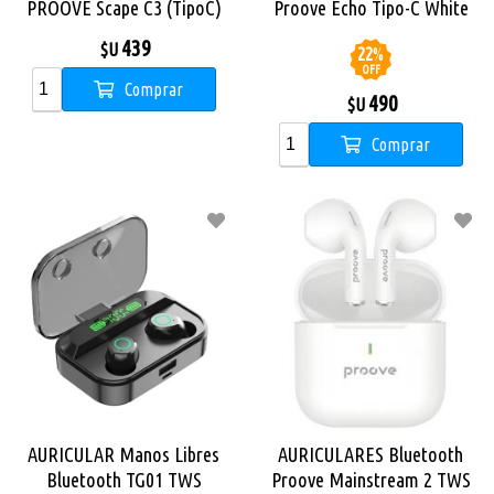
PROOVE Scape C3 (TipoC)
Proove Echo Tipo-C White
NEGRO
439
$U
22
%
OFF
Comprar
490
$U
Comprar
AURICULAR Manos Libres
AURICULARES Bluetooth
Bluetooth TG01 TWS
Proove Mainstream 2 TWS