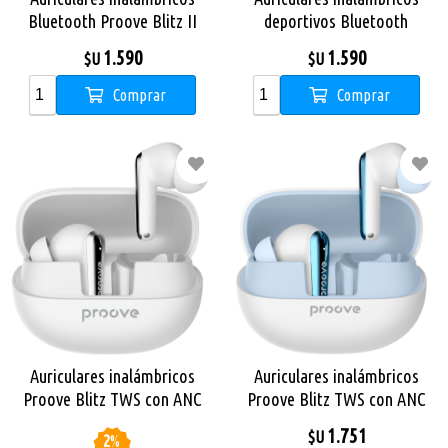
Bluetooth Proove Blitz II
deportivos Bluetooth
TWS con ANC Híbrido Black
Proove X-Go TWS White
1.590
1.590
$U
$U
Orange
Comprar
Comprar
Auriculares inalámbricos
Auriculares inalámbricos
Proove Blitz TWS con ANC
Proove Blitz TWS con ANC
White
Blue
1.751
$U
2
%