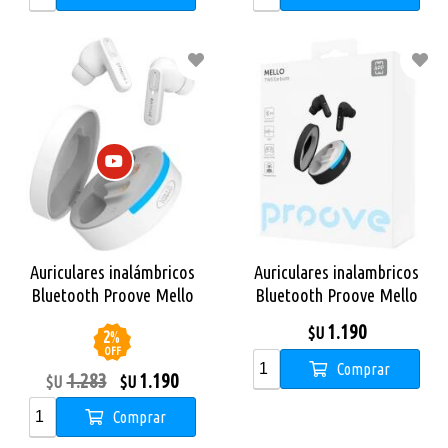
Auriculares inalámbricos
Auriculares inalambricos
Bluetooth Proove Mello
Bluetooth Proove Mello
TWS ANC White
TWS ANC Black
1.190
$U
2
%
OFF
Comprar
1.283
1.190
$U
$U
Comprar