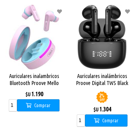
Auriculares inalambricos
Auriculares inalámbricos
Bluetooth Proove Mello
Proove Digital TWS Black
TWS ANC Cotton Candy
1.190
$U
2
%
OFF
Comprar
1.304
$U
Comprar