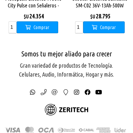
City Pulse con Señaleros -
SM-C02 36V-13Ah-500W
BlackOrange
25Kmh Rodado 14 Blue
24.354
28.795
$U
$U
Comprar
Comprar
Somos tu mejor aliado para crecer
Gran variedad de productos de Tecnología.
Celulares, Audio, Informática, Hogar y más.