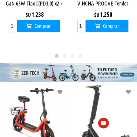
poC(PD3,0) x2 +
VINCHA PROOVE Tender
Power 2 30
.0) - White
PURPURA
Cable Tipo
1.238
1.250
U
$U
$
Comprar
Comprar