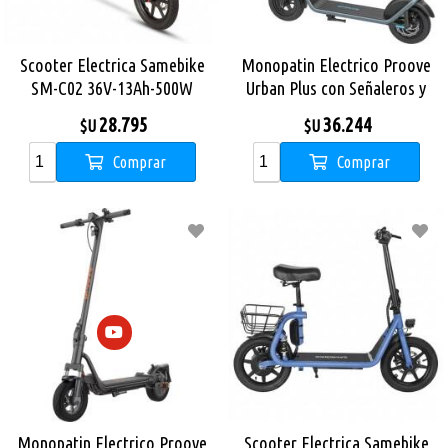
Scooter Electrica Samebike
Monopatin Electrico Proove
SM-C02 36V-13Ah-500W
Urban Plus con Señaleros y
25Kmh Rodado 14 Red
NFC - BlackBlue
28.795
36.244
$U
$U
Comprar
Comprar
Monopatin Electrico Proove
Scooter Electrica Samebike