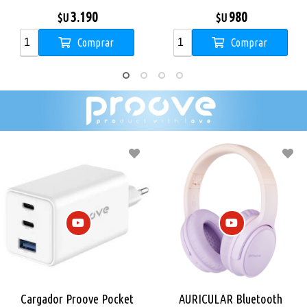
96
DX1760
980
699
$U
$U
Comprar
Comprar
Proove Pocket
AURICULAR Bluetooth
Cargador P