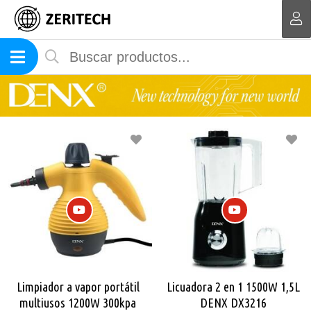
MI COMPRA
rtátil
Licuadora 2 en 1 1500W 1,5L
Cuajador Hervidor
0kpa
DENX DX3216
huevos eléctrico 