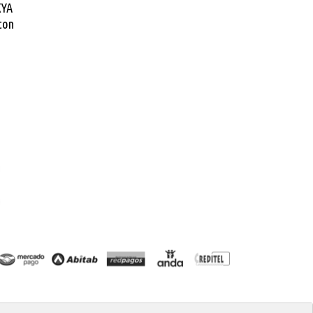
XYA
con