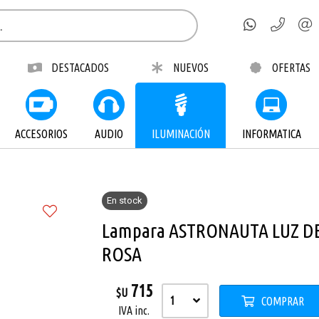
por email
DESTACADOS
NUEVOS
OFERTAS
ACCESORIOS
AUDIO
ILUMINACIÓN
INFORMATICA
En stock
Enviar
Lampara ASTRONAUTA LUZ DE 
ROSA
715
$U
1
COMPRAR
IVA inc.