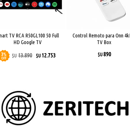
mart TV RCA R50GL100 50 Full
Control Remoto para Onn 4
HD Google TV
TV Box
890
3
%
13.890
12.753
$U
$U
$U
OFF