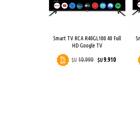
Smart TV RCA R40GL100 40 Full
S
HD Google TV
5
%
10.990
9.910
$U
$U
OFF