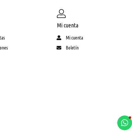
Mi cuenta
tas
Mi cuenta
iones
Boletín
a